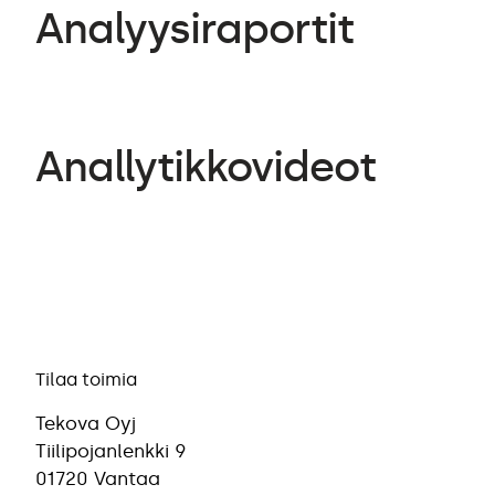
Analyysiraportit
Anallytikkovideot
Tilaa toimia
Tekova Oyj
Tiilipojanlenkki 9
01720 Vantaa