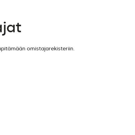
jat
äpitämään omistajarekisteriin.