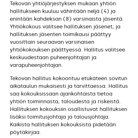
Tekovan yhtiöjärjestyksen mukaan yhtiön
hallitukseen kuuluu vähintään neljä (4) ja
enintään kahdeksan (8) varsinaista jäsentä.
Yhtiökokous valitsee hallituksen jäsenet, ja
hallituksen jäsenten toimikausi päättyy
vuosittain seuraavan varsinaisen
yhtiökokouksen päättyessä. Hallitus valitsee
keskuudestaan puheenjohtajan ja
varapuheenjohtajan.
Tekovan hallitus kokoontuu etukäteen sovitun
aikataulun mukaisesti ja tarvittaessa. Hallitus
saa kokouksissaan ajankohtaista tietoa
yhtiön toiminnasta, taloudesta ja riskeistä.
Hallituksen kokouksiin osallistuvat hallituksen
lisäksi toimitusjohtaja ja talousjohtaja.
Kaikista hallituksen kokouksista pidetään
pöytäkirjaa.