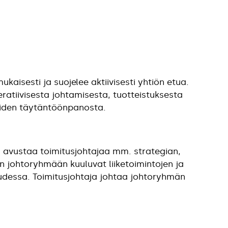
aisesti ja suojelee aktiivisesti yhtiön etua.
eratiivisesta johtamisesta, tuotteistuksesta
niiden täytäntöönpanosta.
 avustaa toimitusjohtajaa mm. strategian,
an johtoryhmään kuuluvat liiketoimintojen ja
audessa. Toimitusjohtaja johtaa johtoryhmän