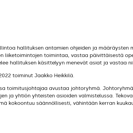
lintoa hallituksen antamien ohjeiden ja määräysten muk
n liiketoimintojen toimintaa, vastaa päivittäisestä op
elee hallituksen käsittelyyn menevät asiat ja vastaa 
2022 toiminut Jaakko Heikkilä.
ssa toimitusjohtajaa avustaa johtoryhmä. Johtoryhmä
jen ja yhtiön yhteisten asioiden valmistelussa. Tekov
yhmä kokoontuu säännöllisesti, vähintään kerran kuuk